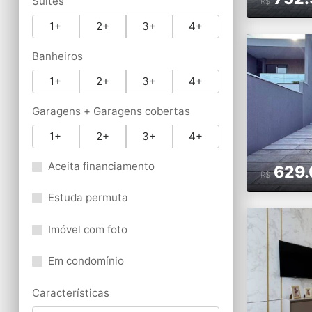
Suítes
R$
1+
2+
3+
4+
Banheiros
1+
2+
3+
4+
Garagens + Garagens cobertas
1+
2+
3+
4+
Aceita financiamento
629.
R$
Estuda permuta
Imóvel com foto
Em condomínio
Características