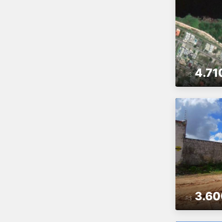
4.71
R$
3.60
R$