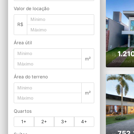
Valor de locação
R$
Área útil
1.21
R$
m²
Condomínio
Área do terreno
m²
Quartos
1+
2+
3+
4+
752.