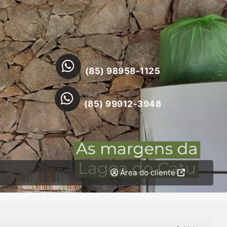
VIVO
(85) 98958-1125
TIM
(85) 99912-3948
Área do cliente