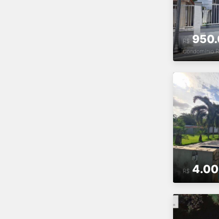
950.
R$
Condomínio
4.00
R$