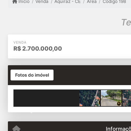
Início
Venda
Aquiraz - CE
Área
Código 198
Te
VENDA
R$
2.700.000,00
Fotos do imóvel
Previous
Informaçõ