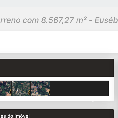
rreno com 8.567,27 m² - Euséb
Next
es do imóvel