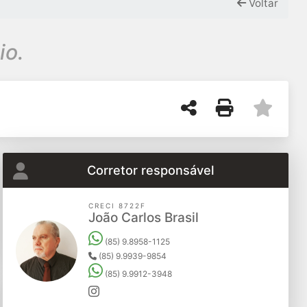
Voltar
io.
Corretor responsável
CRECI 8722F
João Carlos Brasil
(85) 9.8958-1125
(85) 9.9939-9854
(85) 9.9912-3948