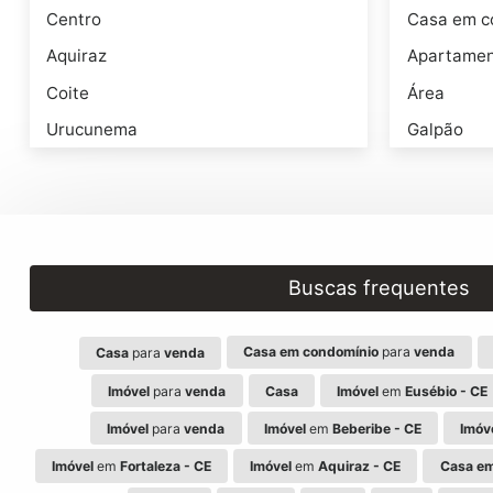
Centro
Casa em c
Aquiraz
Apartame
Coite
Área
Urucunema
Galpão
Buscas frequentes
Casa em condomínio
para
venda
Casa
para
venda
Imóvel
para
venda
Casa
Imóvel
em
Eusébio - CE
Imóvel
para
venda
Imóvel
em
Beberibe - CE
Imóv
Imóvel
em
Fortaleza - CE
Imóvel
em
Aquiraz - CE
Casa em