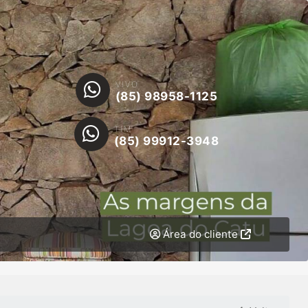
VIVO
(85) 98958-1125
TIM
(85) 99912-3948
Área do cliente