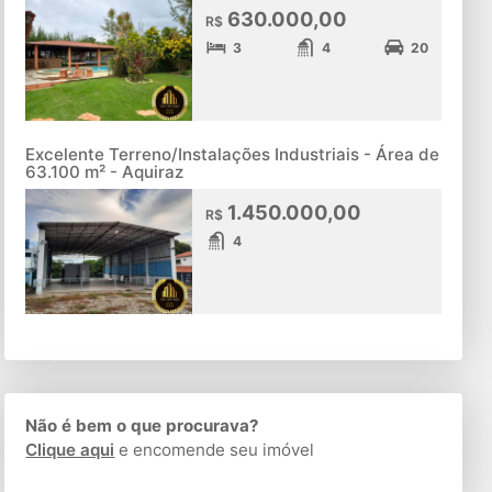
630.000,00
R$
3
4
20
Excelente Terreno/Instalações Industriais - Área de
63.100 m² - Aquiraz
1.450.000,00
R$
4
Não é bem o que procurava?
Clique aqui
e encomende seu imóvel